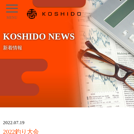
メ
KOSHIDO
イ
メ
ン
ニ
コ
KOSHIDO NEWS
ュ
ン
ー
新着情報
テ
ン
ツ
へ
ス
キ
ッ
プ
2022.07.19
2022釣り大会