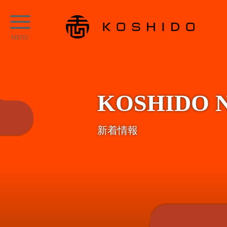
メ
KOSHIDO
イ
メ
ン
ニ
コ
ュ
ン
ー
テ
KOSHIDO 
ン
ツ
新着情報
へ
ス
キ
ッ
プ