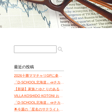
最近の投稿
2026十勝ママチャリGPに参戦します‼️
「D-SCHOOL北海道」📣チカホ体験会まであと10日！
【新築】家族とゆとりのある暮らしを「ONE YAMAHANA」
VILLA KOSHIDO KOTONI おすゝめ
「D-SCHOOL北海道」📣チカホ体験会（8月）
🌟今週の「星名のサテライト・サウンド」 〜ちょっと遅れた七夕トーク〜