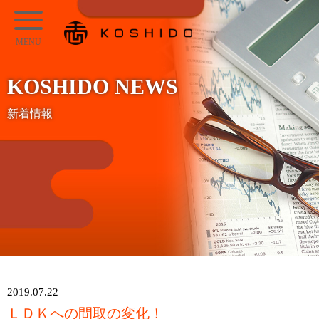
メ
KOSHIDO
イ
メ
ン
ニ
コ
KOSHIDO NEWS
ュ
ン
ー
新着情報
テ
ン
ツ
へ
ス
キ
ッ
プ
2019.07.22
ＬＤＫへの間取の変化！