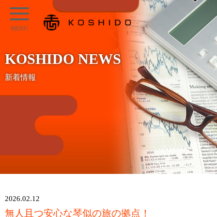
メ
KOSHIDO
イ
メ
ン
ニ
コ
KOSHIDO NEWS
ュ
ン
ー
新着情報
テ
ン
ツ
へ
ス
キ
ッ
プ
2026.02.12
無人且つ安心な琴似の旅の拠点！