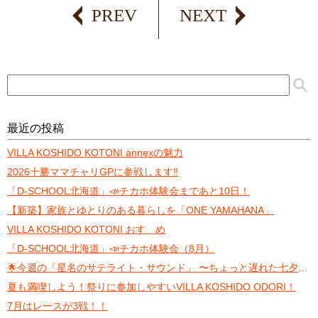
PREV
NEXT
最近の投稿
VILLA KOSHIDO KOTONI annexの魅力
2026十勝ママチャリGPに参戦します‼️
「D-SCHOOL北海道」📣チカホ体験会まであと10日！
【新築】家族とゆとりのある暮らしを「ONE YAMAHANA」
VILLA KOSHIDO KOTONI おすゝめ
「D-SCHOOL北海道」📣チカホ体験会（8月）
🌟今週の「星名のサテライト・サウンド」 〜ちょっと遅れた七夕トーク〜
夏も満喫しよう！祭りに参加しやすいVILLA KOSHIDO ODORI！
7月はレースが3戦！！