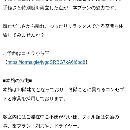
手軽さと特別感を両立した点が、本プランの魅力です。
慌ただしさから離れ、ゆったりリラックスできる空間を体
験してみませんか？
ご予約はコチラから▽
【
https://forms.gle/jvgqSRBG7kA6j6pq8
】
■本館の特徴■
本館は10階建てとなっており、各階ごとに異なるコンセプ
トと家具を採用しております。
客室内にはご滞在中ご不便がない様、タオル類は勿論の
事、歯ブラシ・剃刀や、ドライヤー。