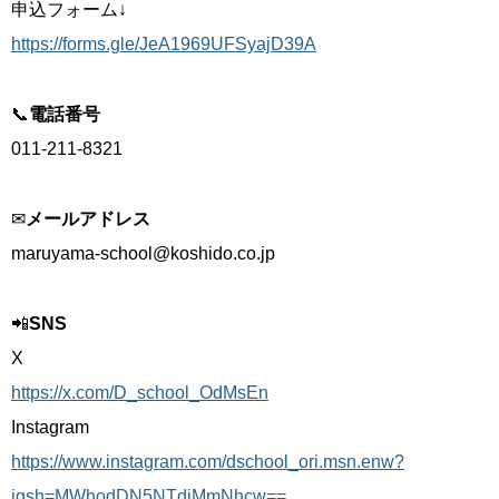
申込フォーム↓
https://forms.gle/JeA1969UFSyajD39A
📞
電話番号
011-211-8321
✉
メールアドレス
maruyama-school@koshido.co.jp
📲
SNS
X
https://x.com/D_school_OdMsEn
Instagram
https://www.instagram.com/dschool_ori.msn.enw?
igsh=MWhodDN5NTdiMmNhcw==