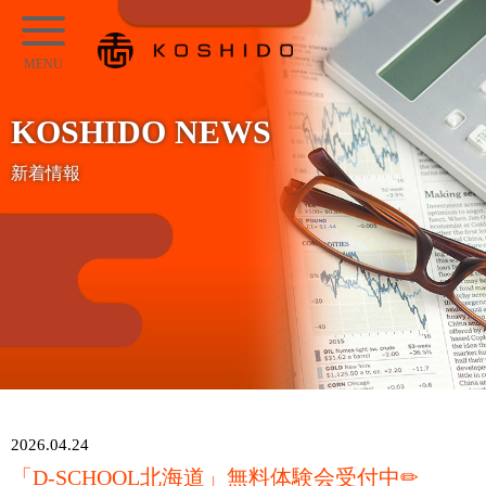
メ
KOSHIDO
イ
メ
ン
ニ
コ
KOSHIDO NEWS
ュ
ン
ー
新着情報
テ
ン
ツ
へ
ス
キ
ッ
プ
2026.04.24
「D-SCHOOL北海道」無料体験会受付中✏