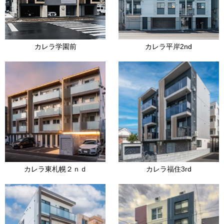
カレラ学園前
カレラ平岸2nd
カレラ東札幌２ｎｄ
カレラ福住3rd