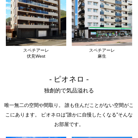
スペチアーレ
スペチアーレ
伏見West
麻生
- ピオネロ -
独創的で気品溢れる
唯一無二の空間や間取り。
誰も住んだことがない空間がこ
こにあります。
ピオネロは”誰かに自慢したくなる”そんな
お部屋です。