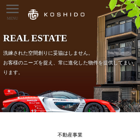
メ
KOSHIDO
イ
メ
ン
ニ
コ
REAL ESTATE
ュ
ン
ー
テ
洗練された空間創りに妥協はしません。
ン
お客様のニーズを捉え、常に進化した物件を提供してまい
ツ
ります。
へ
ス
キ
ッ
プ
不動産事業