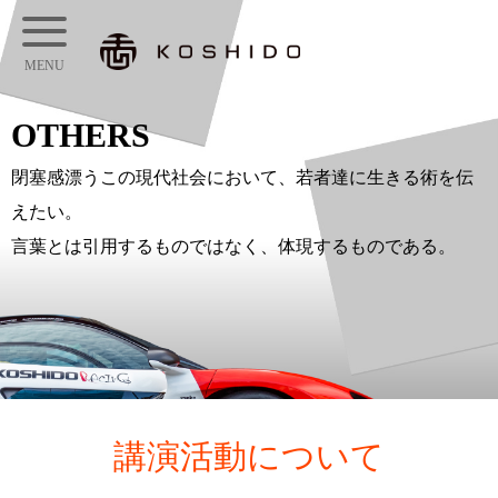
メ
KOSHIDO
イ
メ
ン
ニ
コ
OTHERS
ュ
ン
ー
閉塞感漂うこの現代社会において、若者達に生きる術を伝
テ
えたい。
ン
言葉とは引用するものではなく、体現するものである。
ツ
へ
ス
キ
ッ
プ
講演活動について