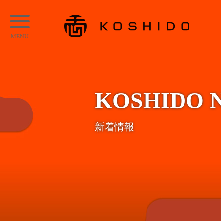
メ
KOSHIDO
イ
メ
ン
ニ
コ
ュ
ン
ー
テ
KOSHIDO 
ン
ツ
新着情報
へ
ス
キ
ッ
プ