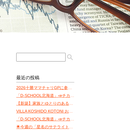
最近の投稿
2026十勝ママチャリGPに参戦します‼️
「D-SCHOOL北海道」📣チカホ体験会まであと10日！
【新築】家族とゆとりのある暮らしを「ONE YAMAHANA」
VILLA KOSHIDO KOTONI おすゝめ
「D-SCHOOL北海道」📣チカホ体験会（8月）
🌟今週の「星名のサテライト・サウンド」 〜ちょっと遅れた七夕トーク〜