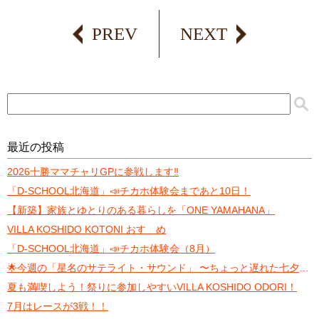
PREV
NEXT
最近の投稿
2026十勝ママチャリGPに参戦します‼️
「D-SCHOOL北海道」📣チカホ体験会まであと10日！
【新築】家族とゆとりのある暮らしを「ONE YAMAHANA」
VILLA KOSHIDO KOTONI おすゝめ
「D-SCHOOL北海道」📣チカホ体験会（8月）
🌟今週の「星名のサテライト・サウンド」 〜ちょっと遅れた七夕トーク〜
夏も満喫しよう！祭りに参加しやすいVILLA KOSHIDO ODORI！
7月はレースが3戦！！