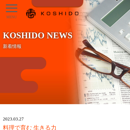
メ
KOSHIDO
イ
メ
ン
ニ
コ
KOSHIDO NEWS
ュ
ン
ー
新着情報
テ
ン
ツ
へ
ス
キ
ッ
プ
2023.03.27
料理で育む 生きる力