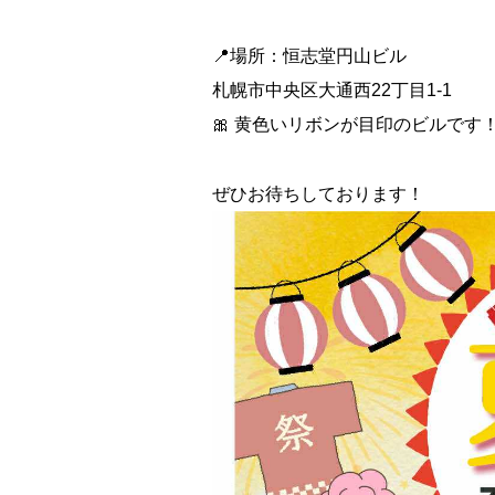
📍場所：恒志堂円山ビル
札幌市中央区大通西22丁目1-1
🎀 黄色いリボンが目印のビルです
ぜひお待ちしております！