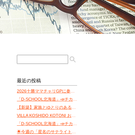
最近の投稿
2026十勝ママチャリGPに参戦します‼️
「D-SCHOOL北海道」📣チカホ体験会まであと10日！
【新築】家族とゆとりのある暮らしを「ONE YAMAHANA」
VILLA KOSHIDO KOTONI おすゝめ
「D-SCHOOL北海道」📣チカホ体験会（8月）
🌟今週の「星名のサテライト・サウンド」 〜ちょっと遅れた七夕トーク〜