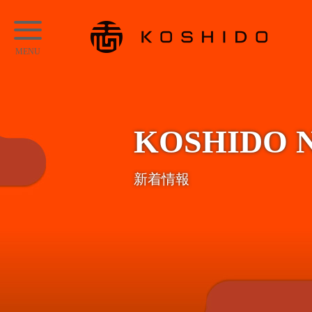
メ
KOSHIDO
イ
メ
ン
ニ
コ
ュ
ン
ー
テ
KOSHIDO 
ン
ツ
新着情報
へ
ス
キ
ッ
プ