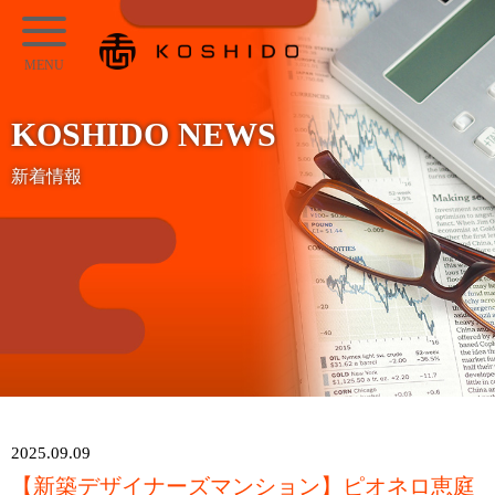
メ
KOSHIDO
イ
メ
ン
ニ
コ
KOSHIDO NEWS
ュ
ン
ー
新着情報
テ
ン
ツ
へ
ス
キ
ッ
プ
2025.09.09
【新築デザイナーズマンション】ピオネロ恵庭