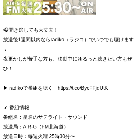
🎧聞き逃しても大丈夫！
放送後1週間以内ならradiko（ラジコ）でいつでも聴けます
📱
夜更かしが苦手な方も、移動中にゆるっと聴きたい方もぜ
ひ！
▶ radikoで番組を聴く https://t.co/BycFFjdUtK
📡 番組情報
番組名：星名のサテライト・サウンド
放送局：AIR-G（FM北海道）
放送日時：毎週火曜 25時30分〜