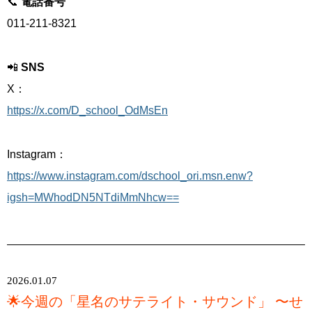
📞
電話番号
011-211-8321
📲
SNS
X：
https://x.com/D_school_OdMsEn
Instagram：
https://www.instagram.com/dschool_ori.msn.enw?
igsh=MWhodDN5NTdiMmNhcw==
2026.01.07
🌟今週の「星名のサテライト・サウンド」 〜せ