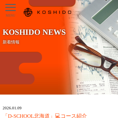
メ
KOSHIDO
イ
メ
ン
ニ
コ
KOSHIDO NEWS
ュ
ン
ー
新着情報
テ
ン
ツ
へ
ス
キ
ッ
プ
2026.01.09
「D-SCHOOL北海道」💻コース紹介