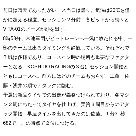
前日は晴天であったがレース当日は曇り。気温は20℃を僅
かに超える程度。セッション２分前、各ピットから続々と
VITA-01のノーズが顔を出す。
8時58分、常連軍団がピットレーンへ一気に放たれる中、一
部のチームは出るタイミングを静観している。それぞれで
作戦は多様であり、コースイン時の場所も重要なファクタ
ーとなる。KOSHIDO RACINGの３台はセッション開始と
ともにコースへ。前方にはどのチームもおらず、工藤・佐
藤・浅井の順でアタックに臨む。
予選は新品タイヤでの出走が義務づけられており、各マシ
ン２周にわたってタイヤを仕上げ、実質３周目からのアタ
ック開始。早速タイムを出してきたのは佐藤。１分31秒
682で、この時点で２位につける。