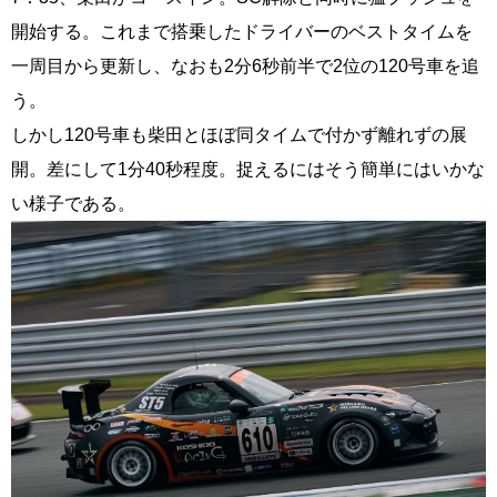
開始する。これまで搭乗したドライバーのベストタイムを
一周目から更新し、なおも2分6秒前半で2位の120号車を追
う。
しかし120号車も柴田とほぼ同タイムで付かず離れずの展
開。差にして1分40秒程度。捉えるにはそう簡単にはいかな
い様子である。