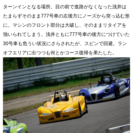
ターンインとなる場所。目の前で進路がなくなった浅井は
たまらずそのまま777号車の左後方にノーズから突っ込む形
に。マシンのフロント部分は大破し、そのままリタイアを
強いられてしまう。浅井ともに777号車の後方につけていた
30号車も危うい状況にさらされたが、スピンで回避。ラン
オフエリアに出つつも何とかコース復帰を果たした。