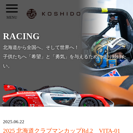
メ
KOSHIDO
イ
メ
ン
ニ
コ
RACING
ュ
ン
ー
北海道から全国へ、そして世界へ！
テ
子供たちへ「希望」と「勇気」を与えるために走り続けた
ン
い。
ツ
へ
ス
キ
ッ
プ
2025.06.22
2025 北海道クラブマンカップRd.2 VITA-01