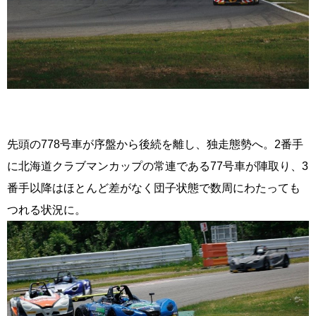
先頭の778号車が序盤から後続を離し、独走態勢へ。2番手
に北海道クラブマンカップの常連である77号車が陣取り、3
番手以降はほとんど差がなく団子状態で数周にわたっても
つれる状況に。