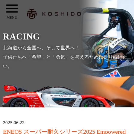
メ
KOSHIDO
イ
メ
ン
ニ
コ
RACING
ュ
ン
ー
北海道から全国へ、そして世界へ！
テ
子供たちへ「希望」と「勇気」を与えるために走り続けた
ン
い。
ツ
へ
ス
キ
ッ
プ
2025.06.22
ENEOS スーパー耐久シリーズ2025 Empowered