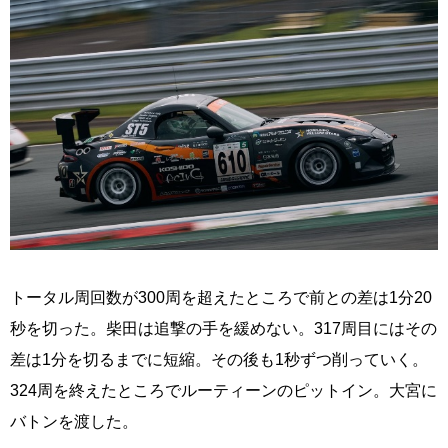
トータル周回数が300周を超えたところで前との差は1分20
秒を切った。柴田は追撃の手を緩めない。317周目にはその
差は1分を切るまでに短縮。その後も1秒ずつ削っていく。
324周を終えたところでルーティーンのピットイン。大宮に
バトンを渡した。