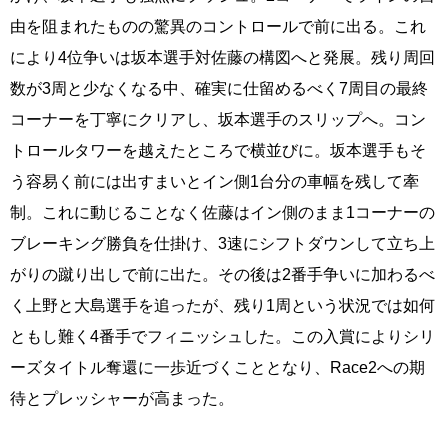
由を阻まれたものの驚異のコントロールで前に出る。これ
により4位争いは坂本選手対佐藤の構図へと発展。残り周回
数が3周と少なくなる中、確実に仕留めるべく7周目の最終
コーナーを丁寧にクリアし、坂本選手のスリップへ。コン
トロールタワーを越えたところで横並びに。坂本選手もそ
う容易く前には出すまいとイン側1台分の車幅を残して牽
制。これに動じることなく佐藤はイン側のまま1コーナーの
ブレーキング勝負を仕掛け、3速にシフトダウンして立ち上
がりの蹴り出しで前に出た。その後は2番手争いに加わるべ
く上野と大島選手を追ったが、残り1周という状況では如何
ともし難く4番手でフィニッシュした。この入賞によりシリ
ーズタイトル奪還に一歩近づくこととなり、Race2への期
待とプレッシャーが高まった。