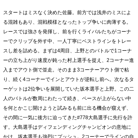
スタートはミスなく決めた佐藤。前方では浅井のミスによ
る混雑もあり、混戦模様となったトップ争いに肉薄する。
レースでは強さを発揮し、前を行くライバルたちがコーナ
ーでクリップを外す中、一人丁寧にベストラインをトレー
スし差を詰める。まずは4周目、上野とのバトルで1コーナ
ーの立ち上がり速度が鈍った村上選手を捉え、2コーナー進
入までアウト側で並走。そのまま3コーナーアウト側で粘
り、続く4コーナーでインとアウトが逆転し前へ。次なるタ
ーゲットは2位争いを展開していた坂本選手と上野。この二
人のバトルが数周にわたって続き、ペースが上がらない中
を何とかこじ開けようと試みるも前に出る機会が窺えず、
その間に一気に後方に迫ってきた#778大島選手に先行を許
す。大島選手はディフェンディングチャンピオンの意地に
かけ、坂本選手も強烈にプッシュ。2コーナーでラインの自