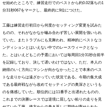
せ始めたところで、練習走行でのベストから約0.02落ちの1
分31秒067をマークし、最終的に9位につけた。
工藤は練習走行初日から何度かセッティング変更を試みた
ものの、それがなかなか嚙み合わず苦しい展開を強いられ
ていた。またトラブルにも見舞われ、精神的にベストなコ
ンディションとはいえない中でのレースウィークとなっ
た。とはいえどもこの予選においては毎周回1分31秒台前半
を記録しており、決して遅いわけではない。ただ、本人の
納得のいく方向にマシンが向かなかったことで本来のベス
トな走りからは遠ざかっていた状況である。今期の集大成
である最終戦ながら改めてセッティングの奥深さというも
のを痛感していた。順位的には11番手と出遅れたものの、
これまでの決勝レースでは逆境に屈しない粘りの走りを見
せていた工藤。後方からの巻き返しに期待が寄せられた。