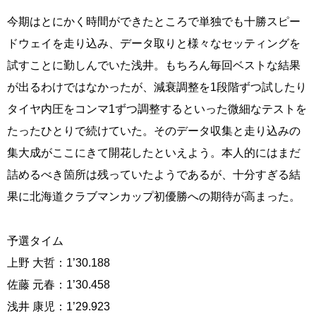
今期はとにかく時間ができたところで単独でも十勝スピー
ドウェイを走り込み、データ取りと様々なセッティングを
試すことに勤しんでいた浅井。もちろん毎回ベストな結果
が出るわけではなかったが、減衰調整を1段階ずつ試したり
タイヤ内圧をコンマ1ずつ調整するといった微細なテストを
たったひとりで続けていた。そのデータ収集と走り込みの
集大成がここにきて開花したといえよう。本人的にはまだ
詰めるべき箇所は残っていたようであるが、十分すぎる結
果に北海道クラブマンカップ初優勝への期待が高まった。
予選タイム
上野 大哲：1’30.188
佐藤 元春：1’30.458
浅井 康児：1’29.923