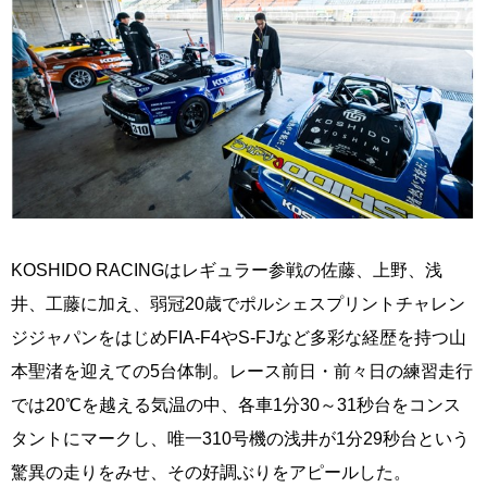
KOSHIDO RACINGはレギュラー参戦の佐藤、上野、浅
井、工藤に加え、弱冠20歳でポルシェスプリントチャレン
ジジャパンをはじめFIA-F4やS-FJなど多彩な経歴を持つ山
本聖渚を迎えての5台体制。レース前日・前々日の練習走行
では20℃を越える気温の中、各車1分30～31秒台をコンス
タントにマークし、唯一310号機の浅井が1分29秒台という
驚異の走りをみせ、その好調ぶりをアピールした。