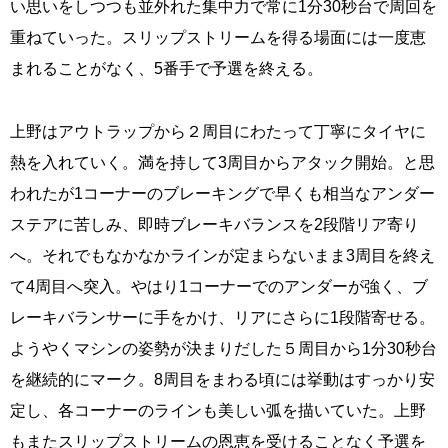
い思いをしつつも並外れた集中力で常に1分30秒台で周回を
重ねていった。スリップストリームを得る場面には一度恵
まれることがなく、5番手で予選を終える。
上野はアウトラップから２周目にわたって丁寧にタイヤに
熱を入れていく。満を持して3周目からアタック開始。と思
われたが1コーナーのブレーキングで早くも相当なアンダー
ステアに苦しみ、即時ブレーキバランスを2段階リア寄り
へ。それでもなかなかラインが定まらないまま3周目を終え
て4周目へ突入。やはり1コーナーでのアンダーが強く、ブ
レーキバランサーに手をかけ、リアにさらに1段階寄せる。
ようやくマシンの姿勢が決まりだした５周目から1分30秒台
を継続的にマーク。8周目をまわる頃には挙動はすっかり安
定し、各コーナーのラインも美しい弧を描いていた。上野
もまたスリップストリームの恩恵を受けることなく予選を