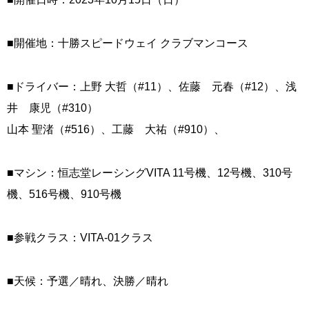
■開催地：十勝スピードウェイ クラブマンコース
■ドライバー：上野 大哲（#11）、佐藤 元春（#12）、浅
井 康児（#310）
山本 聖渚（#516）、工藤 大祐（#910）、
■マシン：恒志堂レーシングVITA 11号機、12号機、310号
機、516号機、910号機
■参戦クラス：VITA-01クラス
■天候：予選／晴れ、決勝／晴れ