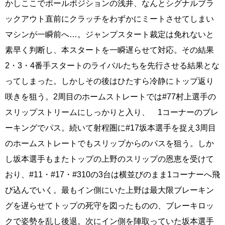
かしここでポールポジションの浅井、なんとシグナルブラ
ックアウト直前にクラッチをわずかにミートさせてしまい
マシンが一瞬前へ…。ジャンプスタート裁定は免れないと
素早く判断し、本スタートを一瞬遅らせて対応。その結果
2・3・4番手スタートのライバルたちを先行させる結果とな
ってしまった。しかしその後はひたすら冷静にトップ返り
咲きを狙う。2周目のホームストレートでは#77村上選手の
スリップストリームにしっかりと入り、 1コーナーのブレ
ーキングでパス。続いて射程圏に#17坂本選手を捉え3周目
のホームストレートでもスリップからのパスを狙う。しか
し坂本選手もまたトップの上野のスリップの恩恵を受けて
おり、#11・#17・#310の3台は横並びのまま1コーナーへ飛
び込んでいく。最もイン側にいた上野は最大限ブレーキン
グを遅らせてトップの死守を図ったものの、ブレーキロッ
クで姿勢を乱し後退。次にイン側を陣取っていた坂本選手