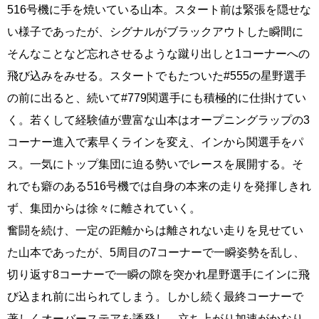
516号機に手を焼いている山本。スタート前は緊張を隠せな
い様子であったが、シグナルがブラックアウトした瞬間に
そんなことなど忘れさせるような蹴り出しと1コーナーへの
飛び込みをみせる。スタートでもたついた#555の星野選手
の前に出ると、続いて#779関選手にも積極的に仕掛けてい
く。若くして経験値が豊富な山本はオープニングラップの3
コーナー進入で素早くラインを変え、インから関選手をパ
ス。一気にトップ集団に迫る勢いでレースを展開する。そ
れでも癖のある516号機では自身の本来の走りを発揮しきれ
ず、集団からは徐々に離されていく。
奮闘を続け、一定の距離からは離されない走りを見せてい
た山本であったが、5周目の7コーナーで一瞬姿勢を乱し、
切り返す8コーナーで一瞬の隙を突かれ星野選手にインに飛
び込まれ前に出られてしまう。しかし続く最終コーナーで
著しくオーバーステアを誘発し、立ち上がり加速がかなり