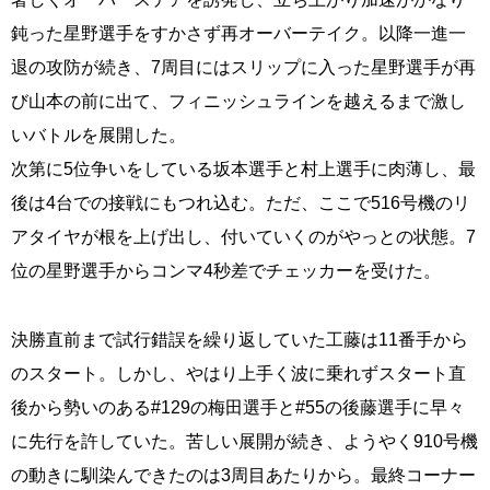
鈍った星野選手をすかさず再オーバーテイク。以降一進一
退の攻防が続き、7周目にはスリップに入った星野選手が再
び山本の前に出て、フィニッシュラインを越えるまで激し
いバトルを展開した。
次第に5位争いをしている坂本選手と村上選手に肉薄し、最
後は4台での接戦にもつれ込む。ただ、ここで516号機のリ
アタイヤが根を上げ出し、付いていくのがやっとの状態。7
位の星野選手からコンマ4秒差でチェッカーを受けた。
決勝直前まで試行錯誤を繰り返していた工藤は11番手から
のスタート。しかし、やはり上手く波に乗れずスタート直
後から勢いのある#129の梅田選手と#55の後藤選手に早々
に先行を許していた。苦しい展開が続き、ようやく910号機
の動きに馴染んできたのは3周目あたりから。最終コーナー