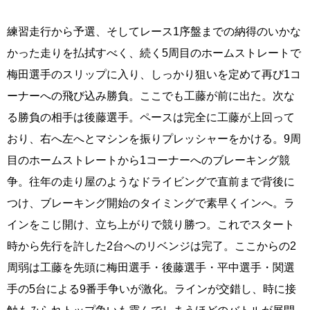
練習走行から予選、そしてレース1序盤までの納得のいかな
かった走りを払拭すべく、続く5周目のホームストレートで
梅田選手のスリップに入り、しっかり狙いを定めて再び1コ
ーナーへの飛び込み勝負。ここでも工藤が前に出た。次な
る勝負の相手は後藤選手。ペースは完全に工藤が上回って
おり、右へ左へとマシンを振りプレッシャーをかける。9周
目のホームストレートから1コーナーへのブレーキング競
争。往年の走り屋のようなドライビングで直前まで背後に
つけ、ブレーキング開始のタイミングで素早くインへ。ラ
インをこじ開け、立ち上がりで競り勝つ。これでスタート
時から先行を許した2台へのリベンジは完了。ここからの2
周弱は工藤を先頭に梅田選手・後藤選手・平中選手・関選
手の5台による9番手争いが激化。ラインが交錯し、時に接