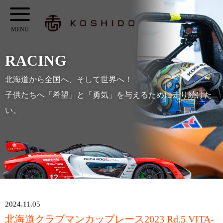
メ
KOSHIDO
イ
メ
ン
ニ
コ
RACING
ュ
ン
ー
北海道から全国へ、そして世界へ！
テ
子供たちへ「希望」と「勇気」を与えるために走り続けた
ン
い。
ツ
へ
ス
キ
ッ
プ
2024.11.05
北海道クラブマンカップレース2023 Rd.5 VITA-