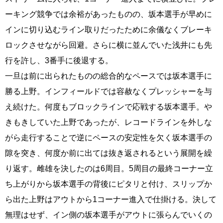
ーキング競争では余裕があったものの、坂本選手が早めに
インに切り込むライン取りだったために余儀なくブレーキ
ロックさせながら回避。さらに横に並んでいた浅井にも先
行を許し、3番手に後退する。
一旦は前に出られたものの総合的なペースでは坂本選手に
勝る上野。インフィールドでは容赦なくプレッシャーを与
え続けた。何度もブロックラインで応戦する坂本選手。や
きもきしていた上野であったが、レコードラインを外しな
がら走行することで逆にペースの安定性を欠く坂本選手の
隙を突き、何度か前に出ては抜き返されるという展開を繰
り返す。雌雄を決したのは6周目。5周目の最終コーナー立
ち上がりから坂本選手の背後にピタリと付け、スリップか
ら出た上野はアウトから1コーナー進入で仕掛ける。決して
無理はせず、イン側の坂本選手がアウトに張らんでいくの