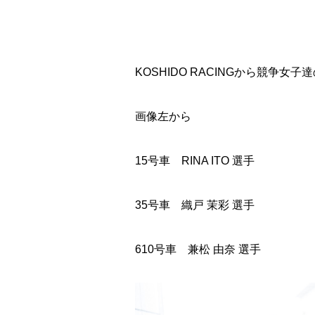
KOSHIDO RACINGから競争
画像左から
15号車 RINA ITO 選手
35号車 織戸 茉彩 選手
610号車 兼松 由奈 選手