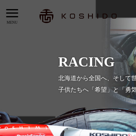
メ
KOSHIDO
イ
メ
ン
ニ
コ
ュ
ン
ー
テ
RACING
ン
ツ
北海道から全国へ、そして
へ
子供たちへ「希望」と「勇
ス
キ
ッ
プ