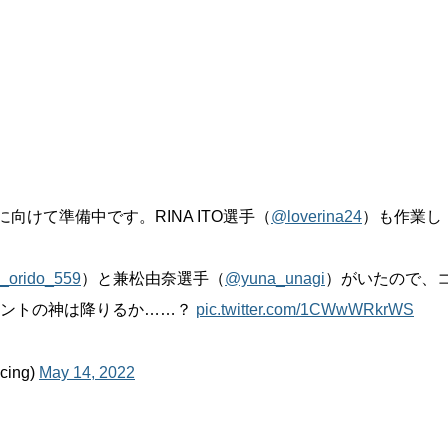
向けて準備中です。RINA ITO選手（
@loverina24
）も作業し
orido_559
）と兼松由奈選手（
@yuna_unagi
）がいたので、
メントの神は降りるか……？
pic.twitter.com/1CWwWRkrWS
cing)
May 14, 2022