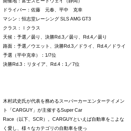
開催地：富士スピードウェイ（静岡）
ドライバー：佐藤 元春、平中 克幸
マシン：恒志堂レーシング SLS AMG GT3
クラス：Ⅰクラス
天候：予選／曇り、決勝Rd.3／曇り、Rd.4／曇り
路面：予選／ウエット、決勝Rd.3／ドライ、Rd.4／ドライ
予選（平中克幸）：1/7位
決勝Rd.3：リタイア、Rd.4：1／7位
木村武史氏が代表を務めるスーパーカーエンターテイメン
ト「CARGUY」が主催するSuper Car
Race（以下、SCR）。CARGUYといえば自動車をこよな
く愛し、様々なカテゴリの自動車を使っ