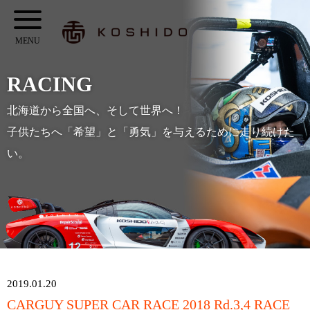
メ
KOSHIDO
イ
メ
ン
ニ
コ
RACING
ュ
ン
ー
北海道から全国へ、そして世界へ！
テ
子供たちへ「希望」と「勇気」を与えるために走り続けた
ン
い。
ツ
へ
ス
キ
ッ
プ
2019.01.20
CARGUY SUPER CAR RACE 2018 Rd.3,4 RACE