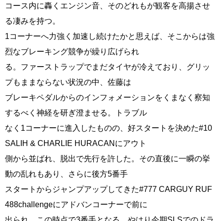
コース内に轟くエンジン音、そのどれもが観客を高揚させ
る凄みを持つ。
1コーナーへ力強く加速し続けたかと思えば、そこからは強
烈なブレーキング競争が繰り広げられ
る。ファーストラップでまだタイヤが冷えており、グリッ
プもままならない状況の中、佐藤は
ブレーキペダルからのインフォメーションをくまなく察知
するべく神経を研ぎ澄ませる。トラブル
なく1コーナーに進入したものの、好スタートを決めた#10
SALIH & CHARLIE HURACANにアウト
側から並ばれ、脱出で先行を許した。その直後に一瞬の挙
動の乱れもあり、さらに後方5番手
スタートからジャンプアップしてきた#777 CARGUY RUF
488challengeにアドバンコーナーで前に
出られ、この時点で3番手となる。やはり今期SLSでのドラ