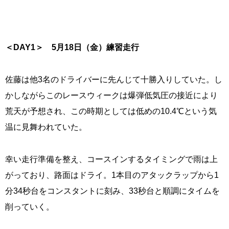
＜
DAY1
＞
5
月
18
日（金）練習走行
佐藤は他3名のドライバーに先んじて十勝入りしていた。し
かしながらこのレースウィークは爆弾低気圧の接近により
荒天が予想され、この時期としては低めの10.4℃という気
温に見舞われていた。
幸い走行準備を整え、コースインするタイミングで雨は上
がっており、路面はドライ。1本目のアタックラップから1
分34秒台をコンスタントに刻み、33秒台と順調にタイムを
削っていく。