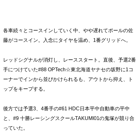
各車続々とコースインしていく中、やや遅れてポールの佐
藤がコースイン。入念にタイヤを温め、1番グリッドへ。
レッドシグナルが消灯し、レーススタート。直後、予選2番
手につけていた#88 OPTech☆東北海道ヤナセの坂野に1コ
ーナーでインから並びかけられるも、アウトから抑え、ト
ップをキープする。
後方では予選3、4番手の#61 HDC日本平中自動車の平中
と、#9 十勝レーシングスクールTAKUMI01の鬼塚が競り合
っていた。