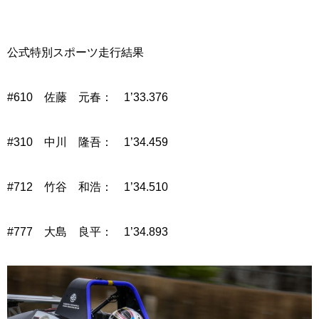
公式特別スポーツ走行結果
#610 佐藤 元春： 1’33.376
#310 中川 隆吾： 1’34.459
#712 竹谷 和浩： 1’34.510
#777 大島 良平： 1’34.893