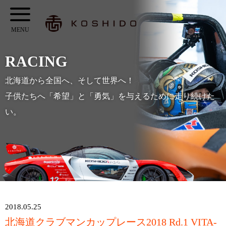
メ
KOSHIDO
イ
メ
ン
ニ
コ
RACING
ュ
ン
ー
北海道から全国へ、そして世界へ！
テ
子供たちへ「希望」と「勇気」を与えるために走り続けた
ン
い。
ツ
へ
ス
キ
ッ
プ
2018.05.25
北海道クラブマンカップレース2018 Rd.1 VITA-