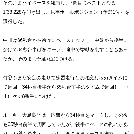
そのままハイペースを維持し、7周目にベストとなる
1’33.228を叩き出し、見事ポールポジション（予選1位）を
獲得した。
中川は36秒台から徐々にペースアップし、中盤から後半に
かけて34秒台半ばをキープ。途中で挙動を乱すこともあっ
たが、そのまま予選7位につける。
竹谷もまた安定の走りで練習走行とほぼ変わらぬタイムに
て周回。34秒台後半から35秒台前半のタイムで周回し、中
川に次ぐ8番手につけた。
ルーキー大島良平は、序盤から34秒台をマークし、その後
も35秒台前半で周回していたが、後半にペースの乱れがあ
り、35秒台後半へ。しかし、そのままペースを維持し、9位