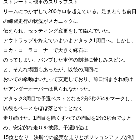
ストレートも他車のスリップスト
リームにつかずして200キロを超えている。足まわりも前日
の練習走行の状況がメカニックに
伝えられ、セッティング変更をして臨んでいた。
アウトラップを終えていよいよアタック1周目へ。しかし、
コカ・コーラコーナーで大きく縁石に
のってしまい、バンプした車体の制御に苦しみスピン。
と、そんな場面もあったが、以後の周回に
おいての挙動はいたって安定しており、前日悩まされ続け
たアンダーオーバーは見られなかった。
アタック3周目で予選ベストとなる2分3秒264をマークし、
以後もペースをほぼ落とすことなく
走り続けた。1周目を除くすべての周回を2分3秒台でまと
め、安定的な走りを披露。予選順位は
15位となり、決勝での堅実な走りとポジションアップが期