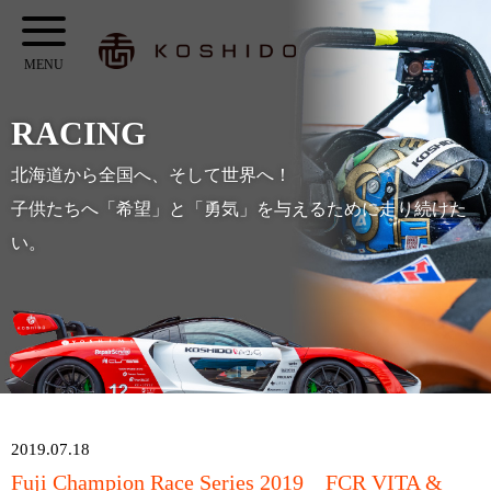
メ
KOSHIDO
イ
メ
ン
ニ
コ
RACING
ュ
ン
ー
北海道から全国へ、そして世界へ！
テ
子供たちへ「希望」と「勇気」を与えるために走り続けた
ン
い。
ツ
へ
ス
キ
ッ
プ
2019.07.18
Fuji Champion Race Series 2019 FCR VITA &