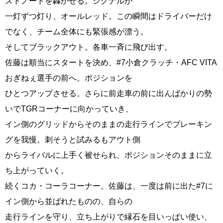
ストノートを轟かせる。シグナルが
一灯ずつ灯り、オールレッド。この瞬間はドライバーだけ
でなく、チーム全体にも緊張感が漂う。
そしてブラックアウト。各車一斉に飛び出す。
佐藤は順当にスタートを決め、#7小倉クラッチ・AFC VITA
おぎねぇ選手の前へ。ポジションを
ひとつアップさせる。さらに前走車の前に出んばかりの勢
いでTGRコーナーに向かっていき、
イン側のグリッドからそのままの走行ラインでブレーキン
グを我慢。刺そうと試みるもアウト側
からライバルに上手く被せられ、ポジションそのままに立
ち上がっていく。
続くコカ・コーラコーナー。佐藤は、一度は前に出た#7に
イン側から並ばれたものの、自らの
走行ラインを守り、立ち上がりで縁石を目いっぱい使い、