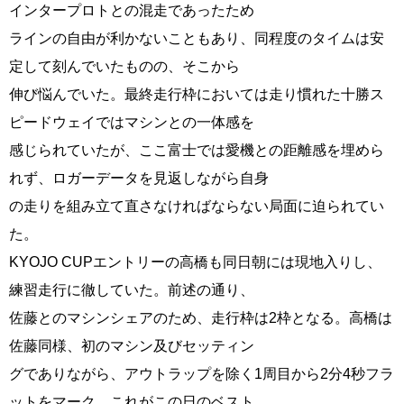
インタープロトとの混走であったため
ラインの自由が利かないこともあり、同程度のタイムは安
定して刻んでいたものの、そこから
伸び悩んでいた。最終走行枠においては走り慣れた十勝ス
ピードウェイではマシンとの一体感を
感じられていたが、ここ富士では愛機との距離感を埋めら
れず、ロガーデータを見返しながら自身
の走りを組み立て直さなければならない局面に迫られてい
た。
KYOJO CUPエントリーの高橋も同日朝には現地入りし、
練習走行に徹していた。前述の通り、
佐藤とのマシンシェアのため、走行枠は2枠となる。高橋は
佐藤同様、初のマシン及びセッティン
グでありながら、アウトラップを除く1周目から2分4秒フラ
ットをマーク。これがこの日のベスト