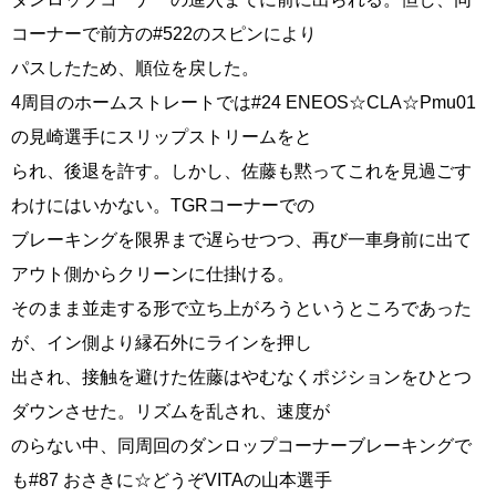
コーナーで前方の#522のスピンにより
パスしたため、順位を戻した。
4周目のホームストレートでは#24 ENEOS☆CLA☆Pmu01
の見崎選手にスリップストリームをと
られ、後退を許す。しかし、佐藤も黙ってこれを見過ごす
わけにはいかない。TGRコーナーでの
ブレーキングを限界まで遅らせつつ、再び一車身前に出て
アウト側からクリーンに仕掛ける。
そのまま並走する形で立ち上がろうというところであった
が、イン側より縁石外にラインを押し
出され、接触を避けた佐藤はやむなくポジションをひとつ
ダウンさせた。リズムを乱され、速度が
のらない中、同周回のダンロップコーナーブレーキングで
も#87 おさきに☆どうぞVITAの山本選手