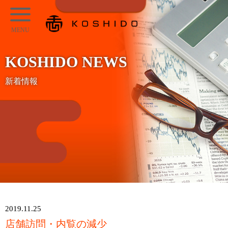
メ
KOSHIDO
イ
メ
ン
ニ
コ
KOSHIDO NEWS
ュ
ン
ー
新着情報
テ
ン
ツ
へ
ス
キ
ッ
プ
2019.11.25
店舗訪問・内覧の減少