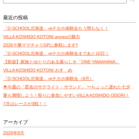
最近の投稿
「D-SCHOOL北海道」📣チカホ体験会もう間もなく！
VILLA KOSHIDO KOTONI annexの魅力
2026十勝ママチャリGPに参戦します‼️
「D-SCHOOL北海道」📣チカホ体験会まであと10日！
【新築】家族とゆとりのある暮らしを「ONE YAMAHANA」
VILLA KOSHIDO KOTONI おすゝめ
「D-SCHOOL北海道」📣チカホ体験会（8月）
🌟今週の「星名のサテライト・サウンド」 〜ちょっと遅れた七夕トーク〜
夏も満喫しよう！祭りに参加しやすいVILLA KOSHIDO ODORI！
7月はレースが3戦！！
アーカイブ
2026年8月