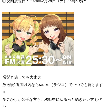
🗓 次回放送日：2026年2月24日（火）25時30分〜
🎧聞き逃しても大丈夫！
放送後1週間以内ならradiko（ラジコ）でいつでも聴けます
📱
夜更かしが苦手な方も、移動中にゆるっと聴きたい方もぜ
ひ！