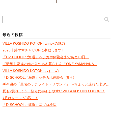
最近の投稿
VILLA KOSHIDO KOTONI annexの魅力
2026十勝ママチャリGPに参戦します‼️
「D-SCHOOL北海道」📣チカホ体験会まであと10日！
【新築】家族とゆとりのある暮らしを「ONE YAMAHANA」
VILLA KOSHIDO KOTONI おすゝめ
「D-SCHOOL北海道」📣チカホ体験会（8月）
🌟今週の「星名のサテライト・サウンド」 〜ちょっと遅れた七夕トーク〜
夏も満喫しよう！祭りに参加しやすいVILLA KOSHIDO ODORI！
7月はレースが3戦！！
「D-SCHOOL北海道」💻プロ検💻