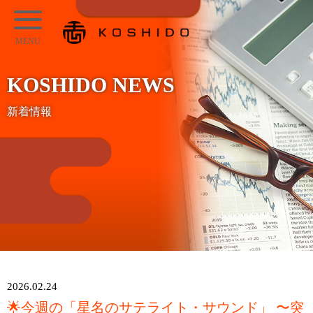
メ
KOSHIDO
イ
メ
ン
ニ
コ
KOSHIDO NEWS
ュ
ン
ー
新着情報
テ
ン
ツ
へ
ス
キ
ッ
プ
2026.02.24
🌟今週の「星名のサテライト・サウンド」 〜突