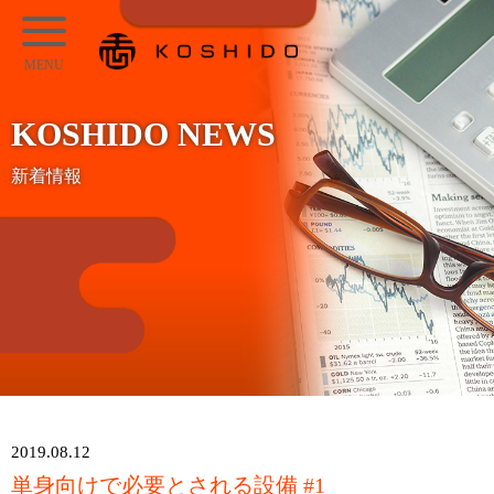
メ
KOSHIDO
イ
メ
ン
ニ
コ
KOSHIDO NEWS
ュ
ン
ー
新着情報
テ
ン
ツ
へ
ス
キ
ッ
プ
2019.08.12
単身向けで必要とされる設備 #1