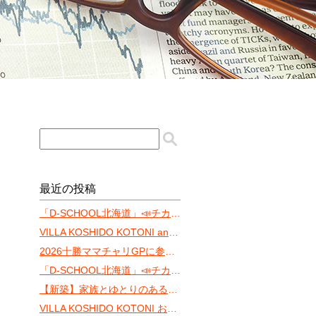
最近の投稿
「D-SCHOOL北海道」📣チカホ体験会もう間もなく！
VILLA KOSHIDO KOTONI annexの魅力
2026十勝ママチャリGPに参戦します‼️
「D-SCHOOL北海道」📣チカホ体験会まであと10日！
【新築】家族とゆとりのある暮らしを「ONE YAMAHANA」
VILLA KOSHIDO KOTONI おすゝめ