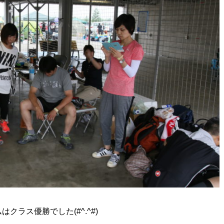
クラス優勝でした(#^.^#)