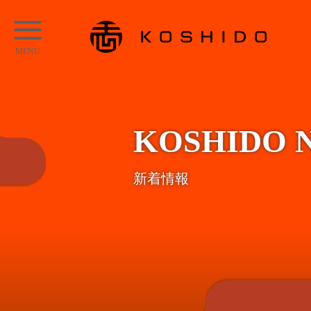
メ
KOSHIDO
イ
メ
ン
ニ
コ
ュ
ン
ー
テ
KOSHIDO 
ン
ツ
新着情報
へ
ス
キ
ッ
プ