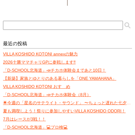
最近の投稿
VILLA KOSHIDO KOTONI annexの魅力
2026十勝ママチャリGPに参戦します‼️
「D-SCHOOL北海道」📣チカホ体験会まであと10日！
【新築】家族とゆとりのある暮らしを「ONE YAMAHANA」
VILLA KOSHIDO KOTONI おすゝめ
「D-SCHOOL北海道」📣チカホ体験会（8月）
🌟今週の「星名のサテライト・サウンド」 〜ちょっと遅れた七夕トーク〜
夏も満喫しよう！祭りに参加しやすいVILLA KOSHIDO ODORI！
7月はレースが3戦！！
「D-SCHOOL北海道」💻プロ検💻