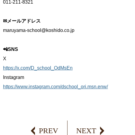
011-211-8321
✉メールアドレス
maruyama-school@koshido.co.jp
📲SNS
X
https://x.com/D_school_OdMsEn
Instagram
https://www.instagram.com/dschool_ori.msn.enw/
PREV
NEXT