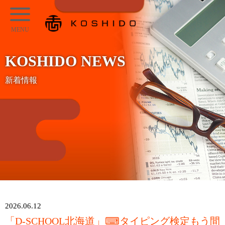
メ
KOSHIDO
イ
メ
ン
ニ
コ
KOSHIDO NEWS
ュ
ン
ー
新着情報
テ
ン
ツ
へ
ス
キ
ッ
プ
2026.06.12
「D-SCHOOL北海道」⌨タイピング検定もう間