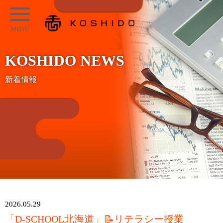
メ
KOSHIDO
イ
メ
ン
ニ
コ
KOSHIDO NEWS
ュ
ン
ー
新着情報
テ
ン
ツ
へ
ス
キ
ッ
プ
2026.05.29
「D-SCHOOL北海道」📝リテラシー授業