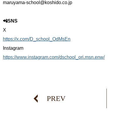
maruyama-school@koshido.co.jp
📲SNS
X
https://x.com/D_school_OdMsEn
Instagram
https://www.instagram.com/dschool_ori.msn.enw/
PREV