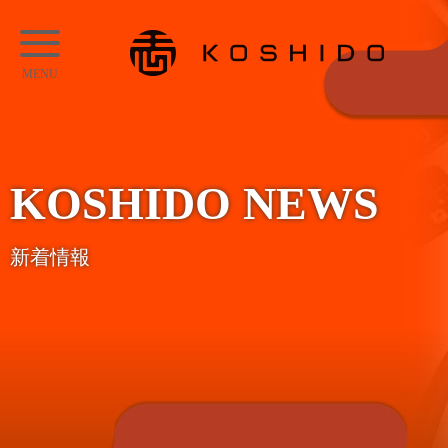
メ
KOSHIDO
イ
メ
ン
ニ
コ
ュ
ン
ー
テ
KOSHIDO NEWS
ン
ツ
新着情報
へ
ス
キ
ッ
プ