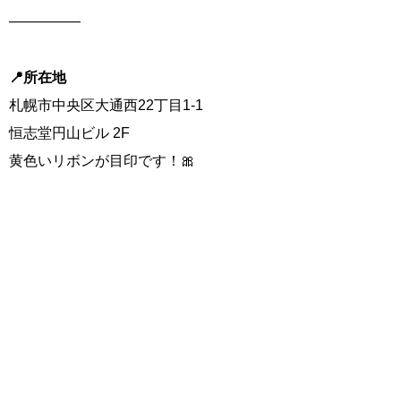
―――――
📍所在地
札幌市中央区大通西22丁目1-1
恒志堂円山ビル 2F
黄色いリボンが目印です！🎀