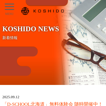
メ
KOSHIDO
イ
メ
ン
ニ
コ
KOSHIDO NEWS
ュ
ン
ー
新着情報
テ
ン
ツ
へ
ス
キ
ッ
プ
2025.09.12
「D-SCHOOL北海道」無料体験会 随時開催中！