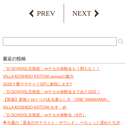
PREV
NEXT
最近の投稿
「D-SCHOOL北海道」📣チカホ体験会もう間もなく！
VILLA KOSHIDO KOTONI annexの魅力
2026十勝ママチャリGPに参戦します‼️
「D-SCHOOL北海道」📣チカホ体験会まであと10日！
【新築】家族とゆとりのある暮らしを「ONE YAMAHANA」
VILLA KOSHIDO KOTONI おすゝめ
「D-SCHOOL北海道」📣チカホ体験会（8月）
🌟今週の「星名のサテライト・サウンド」 〜ちょっと遅れた七夕トーク〜