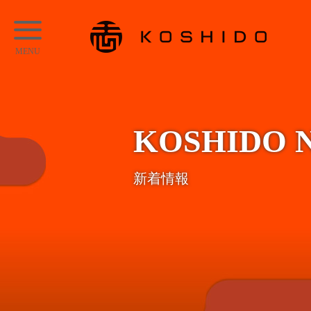
メ
KOSHIDO
イ
メ
ン
ニ
コ
ュ
ン
ー
テ
KOSHIDO 
ン
ツ
新着情報
へ
ス
キ
ッ
プ