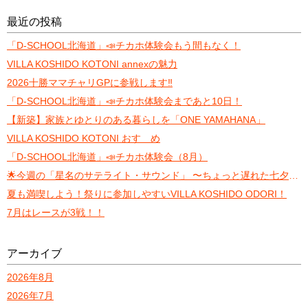
最近の投稿
「D-SCHOOL北海道」📣チカホ体験会もう間もなく！
VILLA KOSHIDO KOTONI annexの魅力
2026十勝ママチャリGPに参戦します‼️
「D-SCHOOL北海道」📣チカホ体験会まであと10日！
【新築】家族とゆとりのある暮らしを「ONE YAMAHANA」
VILLA KOSHIDO KOTONI おすゝめ
「D-SCHOOL北海道」📣チカホ体験会（8月）
🌟今週の「星名のサテライト・サウンド」 〜ちょっと遅れた七夕トーク〜
夏も満喫しよう！祭りに参加しやすいVILLA KOSHIDO ODORI！
7月はレースが3戦！！
アーカイブ
2026年8月
2026年7月