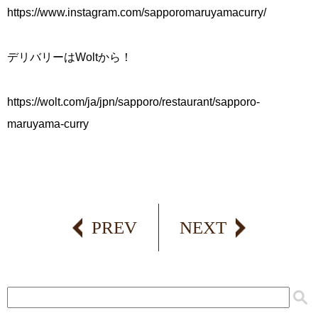
https://www.instagram.com/sapporomaruyamacurry/
デリバリーはWoltから！
https://wolt.com/ja/jpn/sapporo/restaurant/sapporo-
maruyama-curry
PREV
NEXT