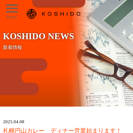
メ
KOSHIDO
イ
メ
ン
ニ
コ
KOSHIDO NEWS
ュ
ン
ー
新着情報
テ
ン
ツ
へ
ス
キ
ッ
プ
2025.04.08
札幌円山カレー ディナー営業始まります！