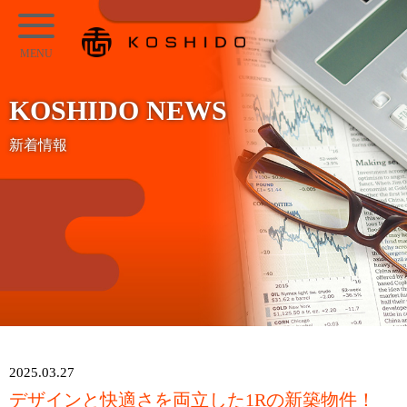
メ
KOSHIDO
イ
メ
ン
ニ
コ
KOSHIDO NEWS
ュ
ン
ー
新着情報
テ
ン
ツ
へ
ス
キ
ッ
プ
2025.03.27
デザインと快適さを両立した1Rの新築物件！