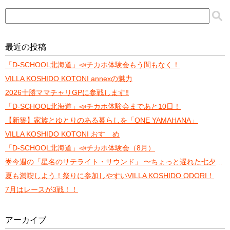
最近の投稿
「D-SCHOOL北海道」📣チカホ体験会もう間もなく！
VILLA KOSHIDO KOTONI annexの魅力
2026十勝ママチャリGPに参戦します‼️
「D-SCHOOL北海道」📣チカホ体験会まであと10日！
【新築】家族とゆとりのある暮らしを「ONE YAMAHANA」
VILLA KOSHIDO KOTONI おすゝめ
「D-SCHOOL北海道」📣チカホ体験会（8月）
🌟今週の「星名のサテライト・サウンド」 〜ちょっと遅れた七夕トーク〜
夏も満喫しよう！祭りに参加しやすいVILLA KOSHIDO ODORI！
7月はレースが3戦！！
アーカイブ