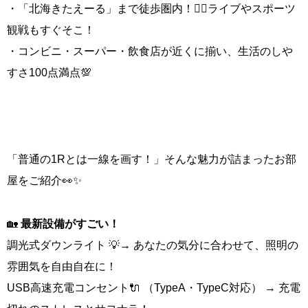
・「北海きたえーる」まで徒歩圏内！🏋️‍♂️ライブやスポーツ
観戦もすぐそこ！
・コンビニ・スーパー・飲食店が近くに揃い、生活のしや
すさ100点満点💯
「普通の1Rとは一線を画す！」そんな魅力が詰まったお部
屋をご紹介👀✨
🏡
最新設備がすごい！
調光式ダウンライト 💡→ あなたの気分に合わせて、照明の
雰囲気を自由自在に！
USB高速充電コンセント🔌 （TypeA・TypeC対応） → 充電