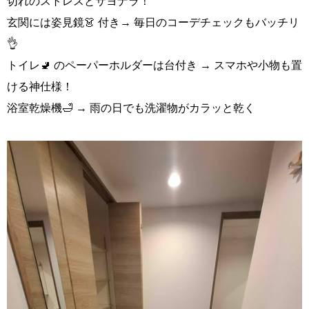
切れのストレスとサヨナラ！
玄関には姿見鏡👗 付き→ 毎日のコーデチェックもバッチリ
👌
トイレ🚽 のペーパーホルダーは台付き → スマホや小物も置
ける神仕様！
浴室乾燥機🛁 → 雨の日でも洗濯物がカラッと乾く