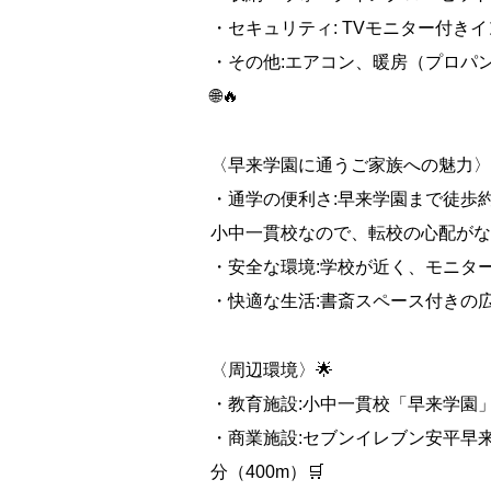
・セキュリティ: TVモニター付きイ
・その他:エアコン、暖房（プロパ
🌐🔥
〈早来学園に通うご家族への魅力〉
・通学の便利さ:早来学園まで徒歩約
小中一貫校なので、転校の心配がな
・安全な環境:学校が近く、モニタ
・快適な生活:書斎スペース付きの
〈周辺環境〉🌟
・教育施設:小中一貫校「早来学園」
・商業施設:セブンイレブン安平早来
分（400m）🛒