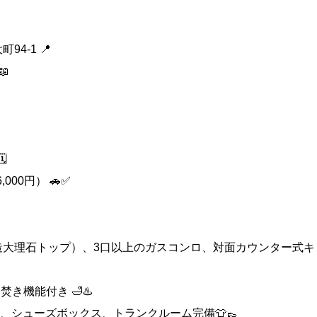
4-1 📍
📖
️
000円） 🚗✅
造大理石トップ）、3口以上のガスコンロ、対面カウンター式キ
き機能付き 🛁♨️
、シューズボックス、トランクルーム完備👕👞