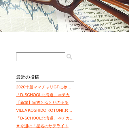
園
最近の投稿
2026十勝ママチャリGPに参戦します‼️
「D-SCHOOL北海道」📣チカホ体験会まであと10日！
【新築】家族とゆとりのある暮らしを「ONE YAMAHANA」
VILLA KOSHIDO KOTONI おすゝめ
「D-SCHOOL北海道」📣チカホ体験会（8月）
🌟今週の「星名のサテライト・サウンド」 〜ちょっと遅れた七夕トーク〜