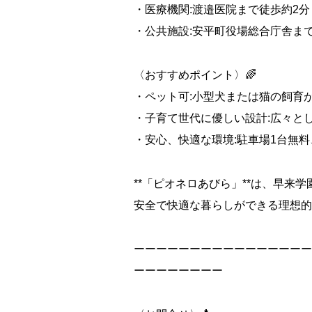
・医療機関:渡邉医院まで徒歩約2分（1
・公共施設:安平町役場総合庁舎まで徒
〈おすすめポイント〉🌈
・ペット可:小型犬または猫の飼育
・子育て世代に優しい設計:広々と
・安心、快適な環境:駐車場1台無
**「ピオネロあびら」**は、早来
安全で快適な暮らしができる理想的
ーーーーーーーーーーーーーーーー
ーーーーーーーー