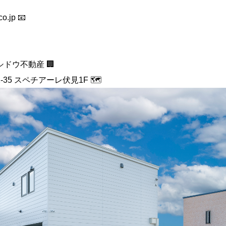
co.jp
📧
ドウ不動産 🏢
35 スペチアーレ伏見1F 🗺️