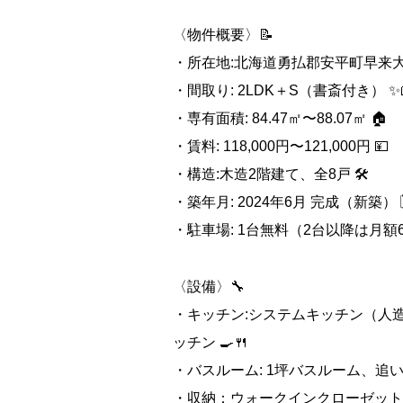
〈物件概要〉📝
・所在地:北海道勇払郡安平町早来大町9
・間取り: 2LDK＋S（書斎付き） ✨
・専有面積: 84.47㎡〜88.07㎡ 🏠
・賃料: 118,000円〜121,000円 💴
・構造:木造2階建て、全8戸 🛠️
・築年月: 2024年6月 完成（新築） 🗓
・駐車場: 1台無料（2台以降は月額6,
〈設備〉🔧
・キッチン:システムキッチン（人
ッチン 🍳🍴
・バスルーム: 1坪バスルーム、追い焚
・収納：ウォークインクローゼット