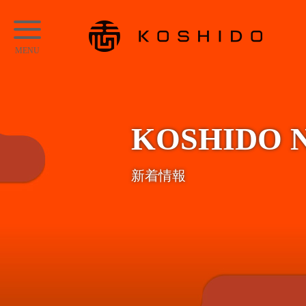
メ
KOSHIDO
イ
メ
ン
ニ
コ
ュ
ン
ー
テ
KOSHIDO 
ン
ツ
新着情報
へ
ス
キ
ッ
プ