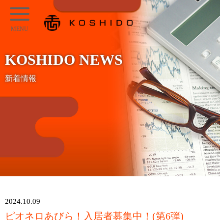
メ
KOSHIDO
イ
メ
ン
ニ
コ
KOSHIDO NEWS
ュ
ン
ー
新着情報
テ
ン
ツ
へ
ス
キ
ッ
プ
2024.10.09
ピオネロあびら！入居者募集中！(第6弾)