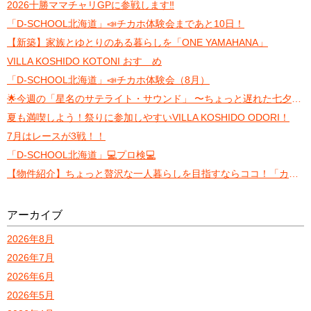
2026十勝ママチャリGPに参戦します‼️
「D-SCHOOL北海道」📣チカホ体験会まであと10日！
【新築】家族とゆとりのある暮らしを「ONE YAMAHANA」
VILLA KOSHIDO KOTONI おすゝめ
「D-SCHOOL北海道」📣チカホ体験会（8月）
🌟今週の「星名のサテライト・サウンド」 〜ちょっと遅れた七夕トーク〜
夏も満喫しよう！祭りに参加しやすいVILLA KOSHIDO ODORI！
7月はレースが3戦！！
「D-SCHOOL北海道」💻プロ検💻
【物件紹介】ちょっと贅沢な一人暮らしを目指すならココ！「カレラN13」
アーカイブ
2026年8月
2026年7月
2026年6月
2026年5月