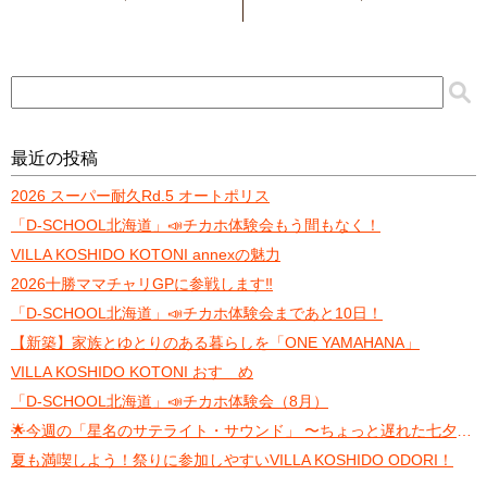
最近の投稿
2026 スーパー耐久Rd.5 オートポリス
「D-SCHOOL北海道」📣チカホ体験会もう間もなく！
VILLA KOSHIDO KOTONI annexの魅力
2026十勝ママチャリGPに参戦します‼️
「D-SCHOOL北海道」📣チカホ体験会まであと10日！
【新築】家族とゆとりのある暮らしを「ONE YAMAHANA」
VILLA KOSHIDO KOTONI おすゝめ
「D-SCHOOL北海道」📣チカホ体験会（8月）
🌟今週の「星名のサテライト・サウンド」 〜ちょっと遅れた七夕トーク〜
夏も満喫しよう！祭りに参加しやすいVILLA KOSHIDO ODORI！