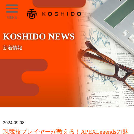
メ
KOSHIDO
イ
メ
ン
ニ
コ
KOSHIDO NEWS
ュ
ン
ー
新着情報
テ
ン
ツ
へ
ス
キ
ッ
プ
2024.09.08
現競技プレイヤーが教える！APEXLegendsの魅