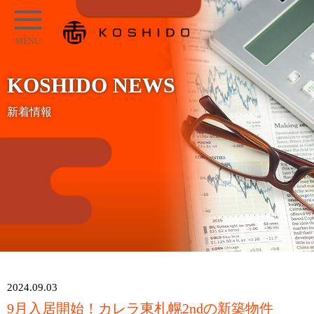
メ
KOSHIDO
イ
メ
ン
ニ
コ
KOSHIDO NEWS
ュ
ン
ー
新着情報
テ
ン
ツ
へ
ス
キ
ッ
プ
2024.09.03
9月入居開始！カレラ東札幌2ndの新築物件