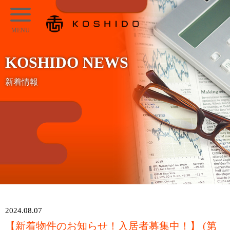
メ
KOSHIDO
イ
メ
ン
ニ
コ
KOSHIDO NEWS
ュ
ン
ー
新着情報
テ
ン
ツ
へ
ス
キ
ッ
プ
2024.08.07
【新着物件のお知らせ！入居者募集中！】 (第