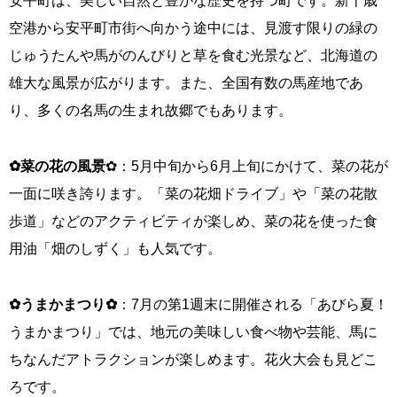
安平町は、美しい自然と豊かな歴史を持つ町です。新千歳
空港から安平町市街へ向かう途中には、見渡す限りの緑の
じゅうたんや馬がのんびりと草を食む光景など、北海道の
雄大な風景が広がります。また、全国有数の馬産地であ
り、多くの名馬の生まれ故郷でもあります。
✿菜の花の風景
✿：5月中旬から6月上旬にかけて、菜の花が
一面に咲き誇ります。「菜の花畑ドライブ」や「菜の花散
歩道」などのアクティビティが楽しめ、菜の花を使った食
用油「畑のしずく」も人気です。
✿うまかまつり✿
：7月の第1週末に開催される「あびら夏！
うまかまつり」では、地元の美味しい食べ物や芸能、馬に
ちなんだアトラクションが楽しめます。花火大会も見どこ
ろです。