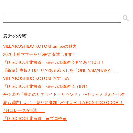
最近の投稿
VILLA KOSHIDO KOTONI annexの魅力
2026十勝ママチャリGPに参戦します‼️
「D-SCHOOL北海道」📣チカホ体験会まであと10日！
【新築】家族とゆとりのある暮らしを「ONE YAMAHANA」
VILLA KOSHIDO KOTONI おすゝめ
「D-SCHOOL北海道」📣チカホ体験会（8月）
🌟今週の「星名のサテライト・サウンド」 〜ちょっと遅れた七夕トーク〜
夏も満喫しよう！祭りに参加しやすいVILLA KOSHIDO ODORI！
7月はレースが3戦！！
「D-SCHOOL北海道」💻プロ検💻