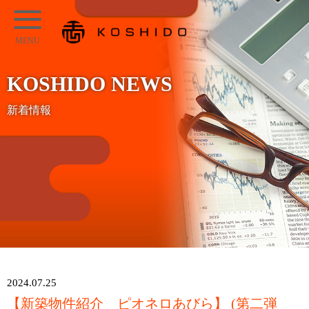
メ
KOSHIDO
イ
メ
ン
ニ
コ
KOSHIDO NEWS
ュ
ン
ー
新着情報
テ
ン
ツ
へ
ス
キ
ッ
プ
2024.07.25
【新築物件紹介 ピオネロあびら】 (第二弾