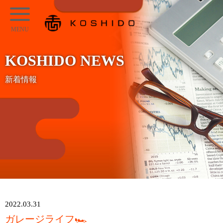
メ
KOSHIDO
イ
メ
ン
ニ
コ
KOSHIDO NEWS
ュ
ン
ー
新着情報
テ
ン
ツ
へ
ス
キ
ッ
プ
2022.03.31
ガレージライフ🏎