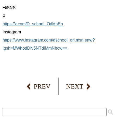
📲SNS
X
https://x.com/D_school_OdMsEn
Instagram
https://www.instagram.com/dschool_ori.msn.enw?
igsh=MWhodDN5NTdiMmNhcw==
PREV
NEXT