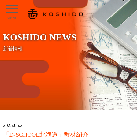
メ
KOSHIDO
イ
メ
ン
ニ
コ
KOSHIDO NEWS
ュ
ン
ー
新着情報
テ
ン
ツ
へ
ス
キ
ッ
プ
2025.06.21
「D-SCHOOL北海道」教材紹介