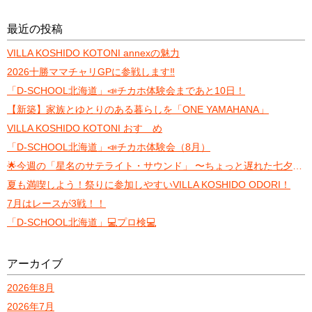
最近の投稿
VILLA KOSHIDO KOTONI annexの魅力
2026十勝ママチャリGPに参戦します‼️
「D-SCHOOL北海道」📣チカホ体験会まであと10日！
【新築】家族とゆとりのある暮らしを「ONE YAMAHANA」
VILLA KOSHIDO KOTONI おすゝめ
「D-SCHOOL北海道」📣チカホ体験会（8月）
🌟今週の「星名のサテライト・サウンド」 〜ちょっと遅れた七夕トーク〜
夏も満喫しよう！祭りに参加しやすいVILLA KOSHIDO ODORI！
7月はレースが3戦！！
「D-SCHOOL北海道」💻プロ検💻
アーカイブ
2026年8月
2026年7月