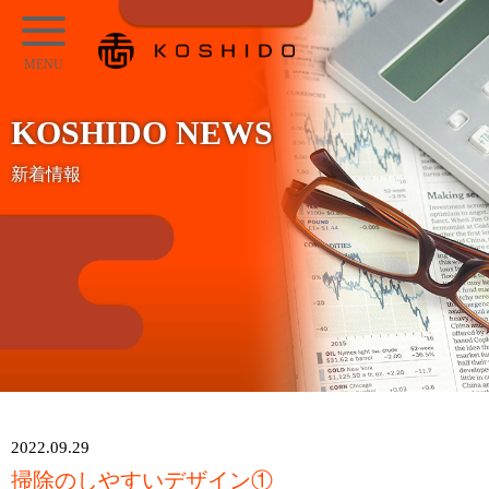
メ
KOSHIDO
イ
メ
ン
ニ
コ
KOSHIDO NEWS
ュ
ン
ー
新着情報
テ
ン
ツ
へ
ス
キ
ッ
プ
2022.09.29
掃除のしやすいデザイン①